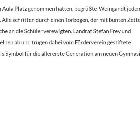
n Aula Platz genommen hatten, begrüßte
Weingandt jede
 Alle schritten durch einen Torbogen, der mit bunten Zett
che an die Schüler verewigten. Landrat Stefan Frey und
zelnen ab und trugen dabei vom Förderverein gestiftete
als Symbol für die allererste Generation am neuen Gymnas