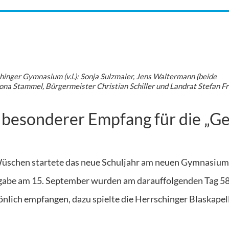
hinger Gymnasium (v.l.): Sonja Sulzmaier, Jens Waltermann (beide
iona Stammel, Bürgermeister Christian Schiller und Landrat Stefan F
z besonderer Empfang für die „G
 Wüschen startete das neue Schuljahr am neuen Gymnasiu
ergabe am 15. September wurden am darauffolgenden Tag 5
önlich empfangen, dazu spielte die Herrschinger Blaskapel