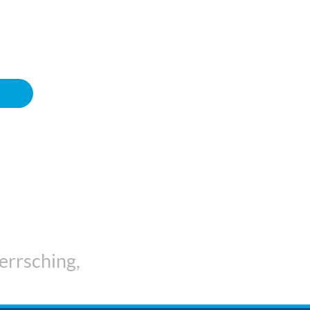
ht
errsching,