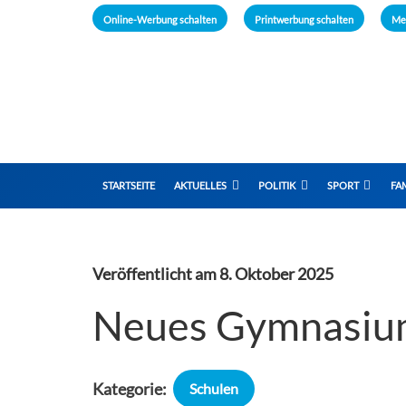
Online-Werbung schalten
Printwerbung schalten
Me
STARTSEITE
AKTUELLES
POLITIK
SPORT
FAM
Veröffentlicht am
8. Oktober 2025
Neues Gymnasium
Kategorie:
Schulen