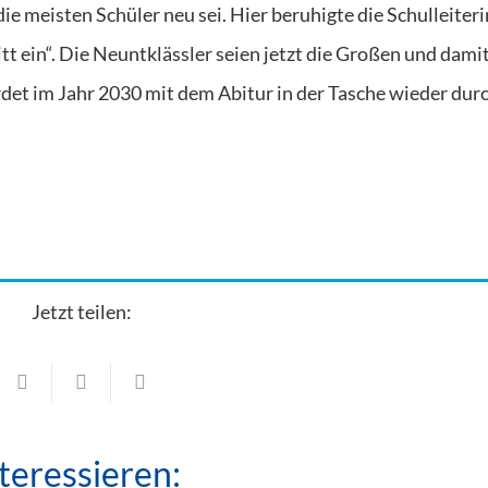
e meisten Schüler neu sei. Hier beruhigte die Schulleiteri
itt ein“. Die Neuntklässler seien jetzt die Großen und dami
erdet im Jahr 2030 mit dem Abitur in der Tasche wieder dur
Jetzt teilen:
Schulen
Realschule Herrsching gewinnt
Jugendwettbewerb „WIR“ des Bayerisch
Schulen
teressieren:
Rundfunks