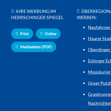
IHRE WERBUNG IM
ÜBERREGION
HERRSCHINGER SPIEGEL
WERBEN:
Neufahrner
Print
Online
Haarer Stad
Mediadaten (PDF)
Oberdinger 
Echinger Ec
Mooskurier
Unser Putz
Grasbrunne
Nachrichte