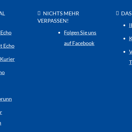
AL
NICHTS MEHR
DAS
VERPASSEN!
I
 Echo
Folgen Sie uns
K
auf Facebook
t Echo
V
Kurier
T
ho
brunn
r
n