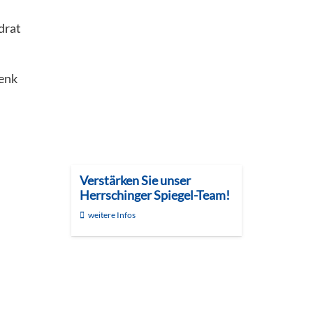
drat
henk
Verstärken Sie unser
Herrschinger Spiegel-Team!
weitere Infos