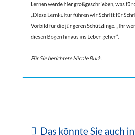
Lernen werde hier großgeschrieben, was für di
„Diese Lernkultur führen wir Schritt für Schr
Vorbild für die jüngeren Schützlinge. „Ihr w
diesen Bogen hinaus ins Leben gehen“
.
Für Sie berichtete Nicole Burk.
Schulen
Schulen
Gymnasium Herrsching feierlich
Das könnte Sie auch in
eingeweiht
Drittklässler springen für ein gesundes