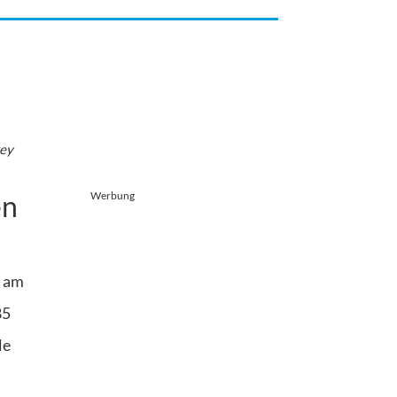
rey
en
Werbung
m am
85
le