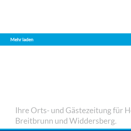
30. Juli 2026
Energiespardorf zum Anfassen
13. April 2026
Mehr laden
Schulen
g
Gymnasium Herrsching feierlich eingewei
2. August 2026
Ihre Orts- und Gästezeitung für H
Breitbrunn und Widdersberg.