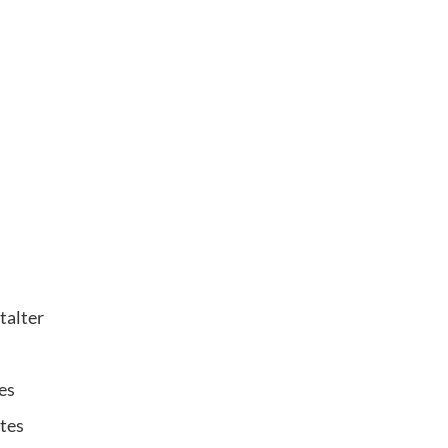
talter
es
rtes