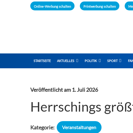
Online-Werbung schalten
Printwerbung schalten
Me
STARTSEITE
AKTUELLES
POLITIK
SPORT
FAM
Veröffentlicht am
1. Juli 2026
Herrschings größ
Kategorie:
Veranstaltungen