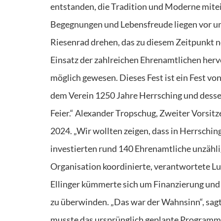
entstanden, die Tradition und Moderne mitei
Begegnungen und Lebensfreude liegen vor uns
Riesenrad drehen, das zu diesem Zeitpunkt 
Einsatz der zahlreichen Ehrenamtlichen hervo
möglich gewesen. Dieses Fest ist ein Fest von
dem Verein 1250 Jahre Herrsching und desse
Feier.“ Alexander Tropschug, Zweiter Vorsit
2024. „Wir wollten zeigen, dass in Herrschi
investierten rund 140 Ehrenamtliche unzähl
Organisation koordinierte, verantwortete L
Ellinger kümmerte sich um Finanzierung und 
zu überwinden. „Das war der Wahnsinn“, sag
musste das ursprünglich geplante Programm