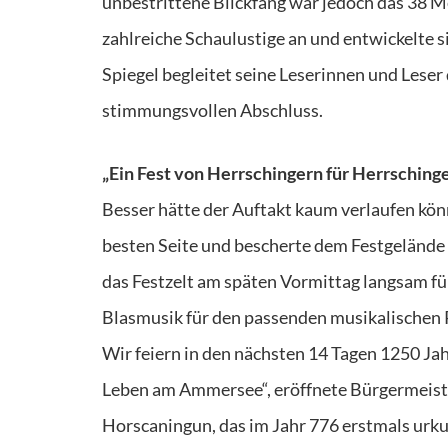
unbestrittene Blickfang war jedoch das 38 
zahlreiche Schaulustige an und entwickelte 
Spiegel begleitet seine Leserinnen und Lese
stimmungsvollen Abschluss.
„Ein Fest von Herrschingern für Herrsching
Besser hätte der Auftakt kaum verlaufen könn
besten Seite und bescherte dem Festgelände
das Festzelt am späten Vormittag langsam fül
Blasmusik für den passenden musikalischen 
Wir feiern in den nächsten 14 Tagen 1250 Ja
Leben am Ammersee“, eröffnete Bürgermeiste
Horscaningun, das im Jahr 776 erstmals urku