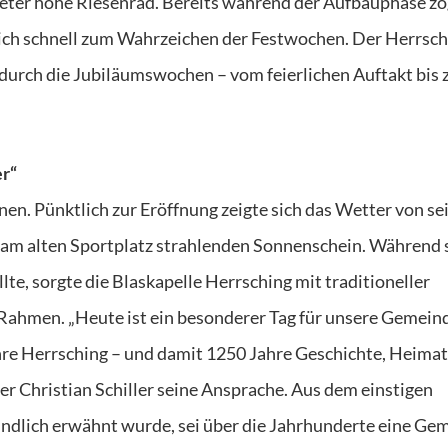
Meter hohe Riesenrad. Bereits während der Aufbauphase zo
sich schnell zum Wahrzeichen der Festwochen. Der Herrsch
r durch die Jubiläumswochen – vom feierlichen Auftakt bis
er“
en. Pünktlich zur Eröffnung zeigte sich das Wetter von se
 am alten Sportplatz strahlenden Sonnenschein. Während 
lte, sorgte die Blaskapelle Herrsching mit traditioneller
Rahmen. „Heute ist ein besonderer Tag für unsere Gemein
hre Herrsching – und damit 1250 Jahre Geschichte, Heima
r Christian Schiller seine Ansprache. Aus dem einstigen
ndlich erwähnt wurde, sei über die Jahrhunderte eine Ge