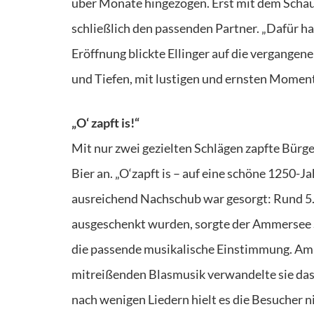
über Monate hingezogen. Erst mit dem Schau
schließlich den passenden Partner. „Dafür h
Eröffnung blickte Ellinger auf die vergangen
und Tiefen, mit lustigen und ernsten Moment
„O‘ zapft is!“
Mit nur zwei gezielten Schlägen zapfte Bürge
Bier an. „O‘zapft is – auf eine schöne 1250-Ja
ausreichend Nachschub war gesorgt: Rund 5.
ausgeschenkt wurden, sorgte der Ammersee S
die passende musikalische Einstimmung. Am 
mitreißenden Blasmusik verwandelte sie das F
nach wenigen Liedern hielt es die Besucher n