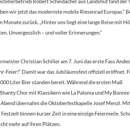
stellerbetrieb Robert Scheidacher aus Landshut fand der 
aben wir jetzt das modernste mobile Riesenrad Europas.“ B
en Monate zurück. „Hinter uns liegt eine lange Reise mit H
en. Unvergesslich – und voller Erinnerungen.“
rmeister Christian Schiller am 7. Juni das erste Fass Ande
hr-Feier!“ Damit war das Jubiläumsfest offiziell eröffnet. Fu
000 Liter Bier standen bereit. Während die ersten Maß
hanty Chor mit Klassikern wie La Paloma und My Bonnie f
Abend übernahm die Oktoberfestkapelle Josef Menzl. Mit
estzelt binnen kurzer Zeit in eine einzige Feiermeile. Sch
icht mehr auf ihren Plätzen.