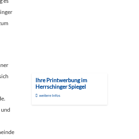
g es
inger
 zum
iner
sich
Ihre Printwerbung im
Herrschinger Spiegel
weitere Infos
de.
t und
meinde