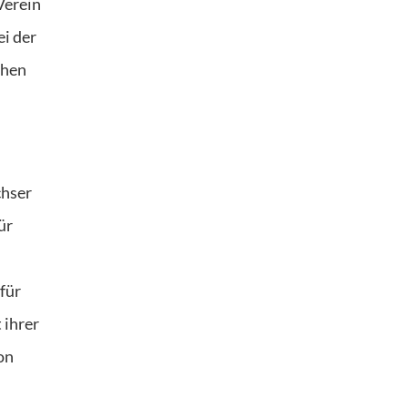
Verein
ei der
öhen
chser
̈r
ür
 ihrer
on