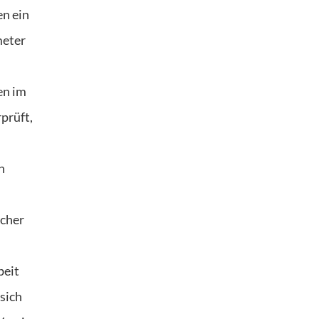
en ein
meter
en im
prüft,
n
ucher
beit
sich