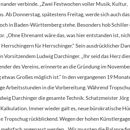
nander verbinde. „Zwei Festwochen voller Musik, Kultur,
. Ab Donnerstag, spätestens Freitag, werde sich auch das
noch in Baden-Württemberg stehe. Besonders hob Schiller
r. „Ohne Ehrenamt wäre das, was hier entstanden ist, nic
 Herrschingern für Herrschinger.“ Sein ausdrücklicher Dan
n Vorsitzendem Ludwig Darchinger. „Ihr seid das Herz die
zender des Vereins, erinnerte an die Gründung im Novembe
ng etwas Großes möglich ist.“ In den vergangenen 19 Monat
ige Arbeitsstunden in die Vorbereitung. Während Tropschu
udwig Darchinger die gesamte Technik. Schatzmeister Jörg
Kalkulation. Immer wieder galt es, neue bürokratische Hu
te Tropschug rückblickend. Wegen der hohen Künstlergag
 mehrfach angepasst werden. „Wir mussten die Balance fi