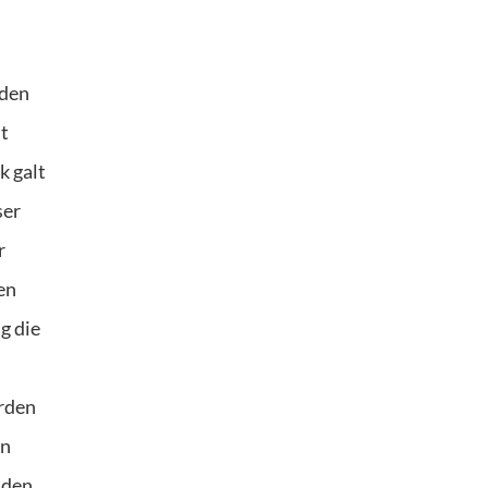
 den
ht
k galt
ser
r
en
g die
̈rden
en
nden