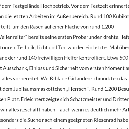
 dem Festgelände Hochbetrieb. Vor dem Festzelt erinnert
an die letzten Arbeiten im Außenbereich. Rund 100 Kubik
rteilt, um den Rasen auf einer Fläche von rund 1.200
llenreiter“ bereits seine ersten Proberunden drehte, lief
ouren. Technik, Licht und Ton wurden ein letztes Mal über
ne der rund 140 freiwilligen Helfer kontrolliert. Etwa 500
t Ausschank, Einlass und Sicherheit vom ersten Moment a
r alles vorbereitet. Weiß-blaue Girlanden schmückten das
mit dem Jubiläumsmaskottchen „Herrschi“. Rund 1.200 Bes
en Platz. Erleichtert zeigte sich Schatzmeister und Dritter
ss wir alles geschafft haben – auch wenn es deutlich mehr Ar
 Besonders die Suche nach einem geeigneten Riesenrad habe 