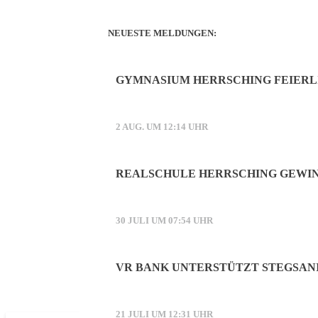
NEUESTE MELDUNGEN:
GYMNASIUM HERRSCHING FEIERL
2 AUG. UM 12:14 UHR
REALSCHULE HERRSCHING GEWI
30 JULI UM 07:54 UHR
VR BANK UNTERSTÜTZT STEGSAN
21 JULI UM 12:31 UHR