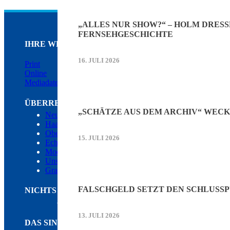
„ALLES NUR SHOW?“ – HOLM DRESS
FERNSEHGESCHICHTE
IHRE WERBUNG IM HERRSCHINGER SPIEGEL
16. JULI 2026
Print
Online
Mediadaten (PDF)
ÜBERREGIONAL WERBEN:
„SCHÄTZE AUS DEM ARCHIV“ WECKE
Neufahrner Echo
Haarer Stadt Echo
Oberdinger Kurier
15. JULI 2026
Echinger Echo
Mooskurier
Unser Putzbrunn
Grasbrunner Nachrichten
FALSCHGELD SETZT DEN SCHLUSS
NICHTS MEHR VERPASSEN!
Folgen Sie uns auf Facebook
13. JULI 2026
DAS SIND WIR