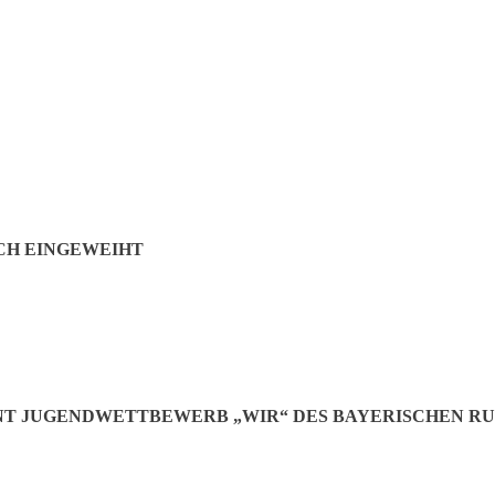
CH EINGEWEIHT
Jetzt teilen:
T JUGENDWETTBEWERB „WIR“ DES BAYERISCHEN R