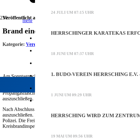
24 JULI UM 07:15 UHR
Veröffentlicht am
27. Juni 2026
mehr
Brand eines Wohnanhängers in Herrschin
Werbung
HERRSCHINGER KARATEKAS ERFO
Online-Werbung schalten
Kategorie:
Vereine
Printwerbung schalten
18 JUNI UM 07:37 UHR
Mediadaten (PDF)
1. BUDO-VEREIN HERRSCHING E.V
Kontakt
Am Sonntagnachmittag den 07.06.26. wurde die Freiwillige Feuerwehr
Anhänger, sowie Teile des zugehörigen Zugfahrzeugs in Vollbrand. 
mehreren Rohren bekämpften und zügig unter Kontrolle bringen kon
Facebook
Propangasflaschen, sowie verschiedene Akkus. Diese wurden durch die
1 JUNI UM 09:29 UHR
auszuschließen.
Nach Abschluss der Löscharbeiten wurden umfangreiche Nachkontro
auszuschließen. Die Einsatzstelle wurde anschließend an die Polizei 
HERRSCHING WIRD ZUM ZENTRU
Polizei. Die Freiwillige Feuerwehr Herrsching war mit 22 Einsatzkräf
Kreisbrandinspektion.
19 MAI UM 09:56 UHR