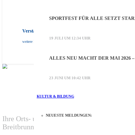
SPORTFEST FÜR ALLE SETZT STAR
Verstärken Sie unser Herrschinger Spiegel-Team!
19 JULI UM 12:34 UHR
weitere Infos
ALLES NEU MACHT DER MAI 2026 
23 JUNI UM 10:42 UHR
KULTUR & BILDUNG
NEUESTE MELDUNGEN:
Ihre Orts- und Gästezeitung für Herrsching,
Breitbrunn und Widdersberg.