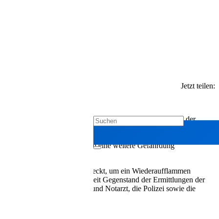
Jetzt teilen:
 Bereits beim Eintreffen der ersten Einsatzkräfte standen der
amen drei Atemschutztrupps zum Einsatz, die den Brand mit
en Gefahrenquellen. So befanden sich im Fahrzeug mehrere
ärmebildkamera kontrolliert, um eine weitere Gefährdung
Zugfahrzeug mit Schaum abgedeckt, um ein Wiederaufflammen
ie Ursache des Brandes ist derzeit Gegenstand der Ermittlungen der
ungsdienst mit Rettungswagen und Notarzt, die Polizei sowie die