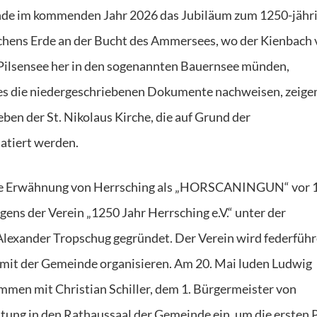
nde im kommenden Jahr 2026 das Jubiläum zum 1250-jähr
kchens Erde an der Bucht des Ammersees, wo der Kienbach
ilsensee her in den sogenannten Bauernsee münden,
ls es die niedergeschriebenen Dokumente nachweisen, zeige
ben der St. Nikolaus Kirche, die auf Grund der
datiert werden.
iche Erwähnung von Herrsching als „HORSCANINGUN“ vor 
ens der Verein „1250 Jahr Herrsching e.V.“ unter der
lexander Tropschug gegründet. Der Verein wird federfüh
mit der Gemeinde organisieren. Am 20. Mai luden Ludwig
mmen mit Christian Schiller, dem 1. Bürgermeister von
tung in den Rathaussaal der Gemeinde ein, um die ersten 