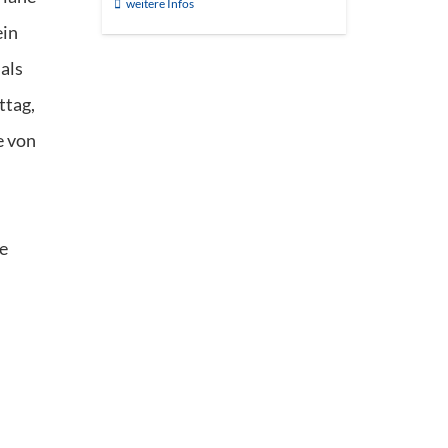
weitere Infos
ein
als
ttag,
e von
e