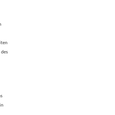
n
iten
 des
as
in