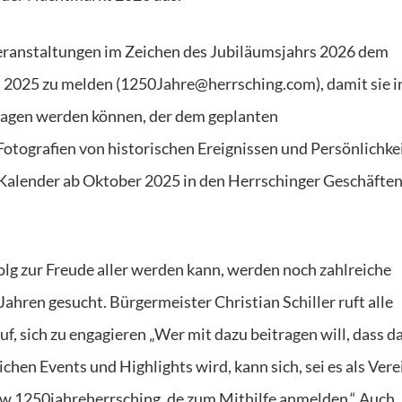
 Veranstaltungen im Zeichen des Jubiläumsjahrs 2026 dem
i 2025 zu melden (1250Jahre@herrsching.com), damit sie i
ragen werden können, der dem geplanten
otografien von historischen Ereignissen und Persönlichke
r Kalender ab Oktober 2025 in den Herrschinger Geschäften
olg zur Freude aller werden kann, werden noch zahlreiche
hren gesucht. Bürgermeister Christian Schiller ruft alle
f, sich zu engagieren „Wer mit dazu beitragen will, dass d
hen Events und Highlights wird, kann sich, sei es als Vere
w.1250jahreherrsching. de zum Mithilfe anmelden.“ Auch