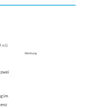
.l.).
Werbung
 zwei
ng im
tenz