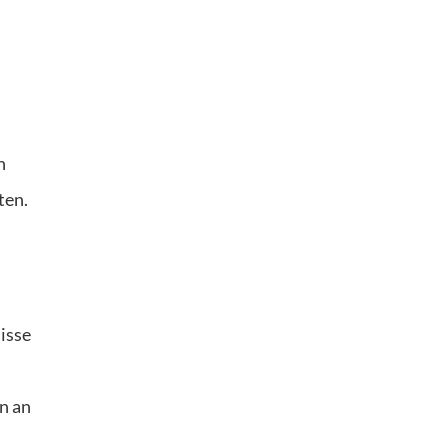
n
ten.
s
isse
n an