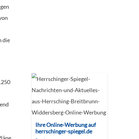
igen
 von
n die
1250
rend
Ihre Online-Werbung auf
herrschinger-spiegel.de
Pläne