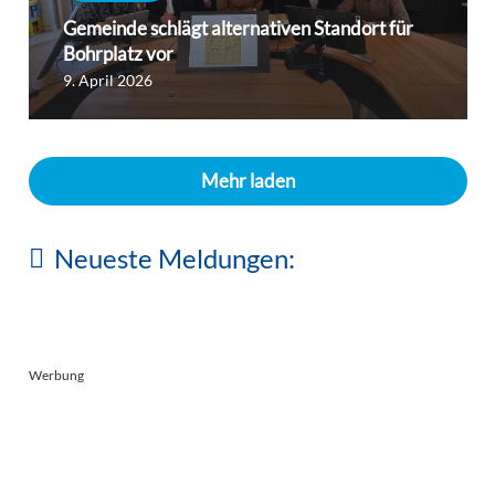
Gemeinde schlägt alternativen Standort für
Bohrplatz vor
9. April 2026
Mehr laden
Veranstaltungen
Schulen
Lebendige Ortsführung durch Herrsching
Neueste Meldungen:
Gymnasium Herrsching feierlich eingeweiht
5. August 2026
2. August 2026
Werbung