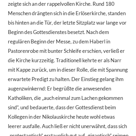
zeigte sich an der rappelvollen Kirche. Rund 180
Menschen drängten sich in die Erlöserkirche, standen
bis hinten an die Tür, der letzte Sitzplatz war lange vor
Beginn des Gottesdienstes besetzt. Nach dem
regulären Beginn der Messe, zu dem Haberl in
Pastorenrobe mit bunter Schleife erschien, verließ er
die Kirche kurzzeitig. Traditionell kehrte er als Narr
mit Kappe zurück, um in dieser Rolle, die mit Spannung
erwartete Predigt zu halten. Der Einstieg gelang ihm
augenzwinkernd: Er begrüßte die anwesenden
Katholiken, die „auch einmal zum Lachen gekommen
sind“, und bedauerte, dass der Gottesdienst beim
Kollegen in der Nikolauskirche heute wohl etwas
leerer ausfalle. Auch ließ er nicht unerwähnt, dass sich
„protestantisch“ erstaunlich gut auf „gigantisch“ reimen