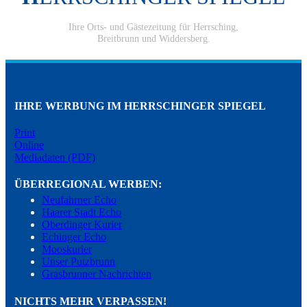
Ihre Orts- und Gästezeitung für Herrsching,
Breitbrunn und Widdersberg.
IHRE WERBUNG IM HERRSCHINGER SPIEGEL
Print
Online
Mediadaten (PDF)
ÜBERREGIONAL WERBEN:
Neufahrner Echo
Haarer Stadt Echo
Oberdinger Kurier
Echinger Echo
Mooskurier
Unser Putzbrunn
Grasbrunner Nachrichten
NICHTS MEHR VERPASSEN!