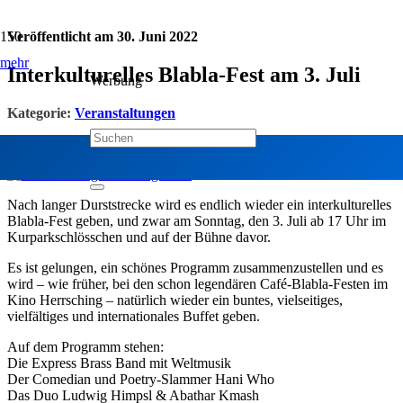
Veröffentlicht am
30. Juni 2022
mehr
Interkulturelles Blabla-Fest am 3. Juli
Werbung
Kategorie:
Veranstaltungen
Jetzt teilen:
Nach langer Durststrecke wird es endlich wieder ein interkulturelles
Blabla-Fest geben, und zwar am Sonntag, den 3. Juli ab 17 Uhr im
Kurparkschlösschen und auf der Bühne davor.
Es ist gelungen, ein schönes Programm zusammenzustellen und es
wird – wie früher, bei den schon legendären Café-Blabla-Festen im
Kino Herrsching – natürlich wieder ein buntes, vielseitiges,
vielfältiges und internationales Buffet geben.
Auf dem Programm stehen:
Die Express Brass Band mit Weltmusik
Der Comedian und Poetry-Slammer Hani Who
Das Duo Ludwig Himpsl & Abathar Kmash