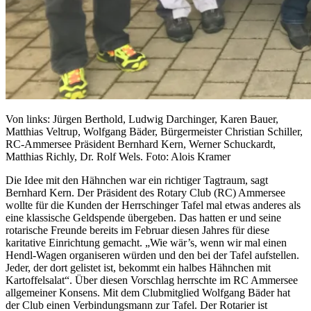
Von links: Jürgen Berthold, Ludwig
Darchinger
, Karen Bauer,
Matthias
Veltrup
, Wolfgang Bäder, Bürgermeister Christian Schiller,
RC-Ammersee Präsident Bernhard Kern, Werner
Schuckardt
,
Matthias
Richly
, Dr. Rolf Wels. Foto: Alois Kramer
Die Idee mit den Hähnchen war ein richtiger Tagtraum, sagt
Bernhard Kern. Der Präsident des Rotary Club (RC) Ammersee
wollte für die Kunden der
Herrschinger
Tafel mal etwas anderes als
eine klassische Geldspende übergeben. Das hatten er und
seine
rotarische Freunde
bereits im Februar diesen Jahres für diese
karitative Einrichtung gemacht. „Wie
wär’s
, wenn wir mal einen
Hendl-Wagen
organiseren
würden und den bei der Tafel aufstellen.
Jeder, der dort gelistet ist, bekommt ein halbes Hähnchen mit
Kartoffelsalat“. Über diesen Vorschlag herrschte im RC Ammersee
allgemeiner Konsens. Mit dem Clubmitglied Wolfgang Bäder hat
der Club einen Verbindungsmann zur Tafel. Der Rotarier ist