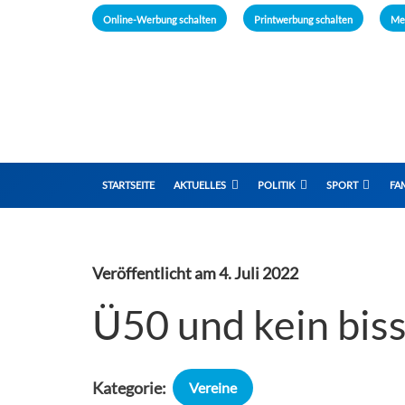
Online-Werbung schalten
Printwerbung schalten
Me
STARTSEITE
AKTUELLES
POLITIK
SPORT
FAM
Veröffentlicht am
4. Juli 2022
Ü50 und kein bi
Kategorie:
Vereine