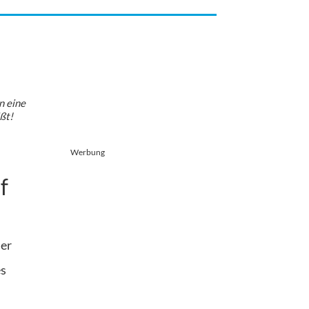
n eine
ßt!
Werbung
f
der
es