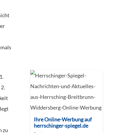
icht
der
amals
1.
 2.
keit
legt
Ihre Online-Werbung auf
herrschinger-spiegel.de
n zu