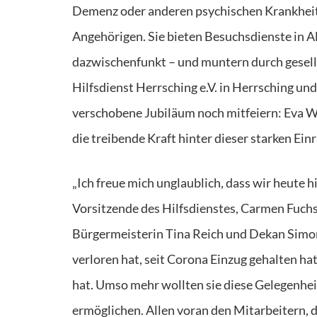
Demenz oder anderen psychischen Krankheite
Angehörigen. Sie bieten Besuchsdienste in 
dazwischenfunkt – und muntern durch gesellig
Hilfsdienst Herrsching e.V. in Herrsching u
verschobene Jubiläum noch mitfeiern: Eva 
die treibende Kraft hinter dieser starken Ei
„Ich freue mich unglaublich, dass wir heute
Vorsitzende des Hilfsdienstes, Carmen Fuchs,
Bürgermeisterin Tina Reich und Dekan Simo
verloren hat, seit Corona Einzug gehalten h
hat. Umso mehr wollten sie diese Gelegenheit
ermöglichen. Allen voran den Mitarbeitern, d