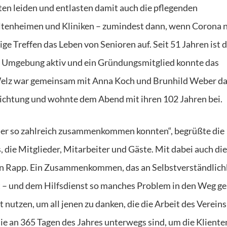
n leiden und entlasten damit auch die pflegenden
Altenheimen und Kliniken – zumindest dann, wenn Corona n
e Treffen das Leben von Senioren auf. Seit 51 Jahren ist 
nd Umgebung aktiv und ein Gründungsmitglied konnte das
Welz war gemeinsam mit Anna Koch und Brunhild Weber d
nrichtung und wohnte dem Abend mit ihren 102 Jahren bei.
 hier so zahlreich zusammenkommen konnten“, begrüßte die 
 die Mitglieder, Mitarbeiter und Gäste. Mit dabei auch die
n Rapp. Ein Zusammenkommen, das an Selbstverständlich
at – und dem Hilfsdienst so manches Problem in den Weg ge
 nutzen, um all jenen zu danken, die die Arbeit des Vereins
ie an 365 Tagen des Jahres unterwegs sind, um die Kliente