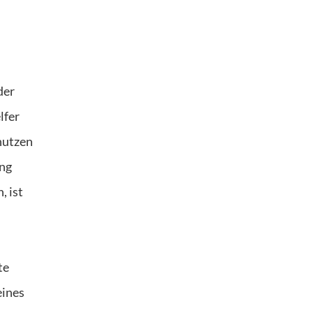
der
lfer
nutzen
ung
, ist
te
eines