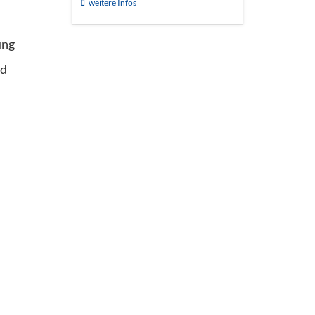
weitere Infos
ung
nd