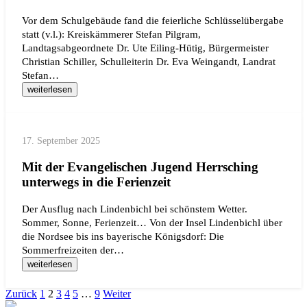
Vor dem Schulgebäude fand die feierliche Schlüsselübergabe
statt (v.l.): Kreiskämmerer Stefan Pilgram,
Landtagsabgeordnete Dr. Ute Eiling-Hütig, Bürgermeister
Christian Schiller, Schulleiterin Dr. Eva Weingandt, Landrat
Stefan…
weiterlesen
17. September 2025
Mit der Evangelischen Jugend Herrsching
unterwegs in die Ferienzeit
Der Ausflug nach Lindenbichl bei schönstem Wetter.
Sommer, Sonne, Ferienzeit… Von der Insel Lindenbichl über
die Nordsee bis ins bayerische Königsdorf: Die
Sommerfreizeiten der…
weiterlesen
Zurück
1
2
3
4
5
…
9
Weiter