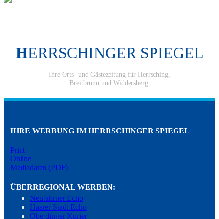
H
ERRSCHINGER SPIEGEL
Ihre Orts- und Gästezeitung für Herrsching,
Breitbrunn und Widdersberg.
IHRE WERBUNG IM HERRSCHINGER SPIEGEL
Print
Online
Mediadaten (PDF)
ÜBERREGIONAL WERBEN:
Neufahrner Echo
Haarer Stadt Echo
Oberdinger Kurier